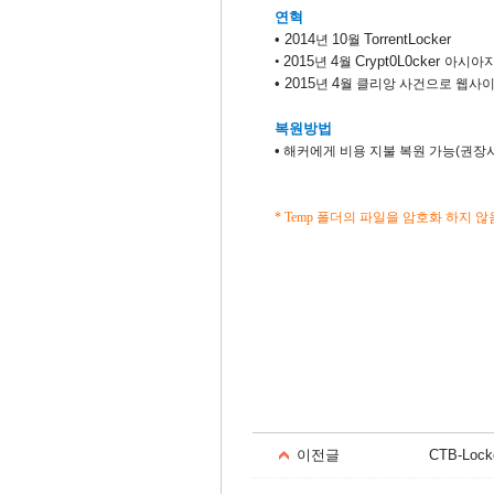
연혁
•
​ 2014
10
TorrentLocker
년
월
2015
4
Crypt0L0cker
•
​
년
월
아시아지
•
​ 2015
4
년
월 클리앙 사건으로 웹사
복원방법
•
​
해커에게 비용 지불 복원 가능(권장
* Temp
폴더의 파일을 암호화 하지 않
이전글
CTB-Lock