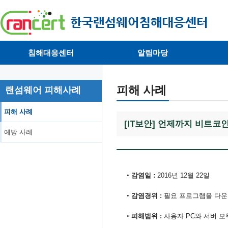
침해대응센터
알림마당
· 대응센터소개
· 공지사항
·
· 침해피해신고
· 랜섬웨어 뉴스
·
피해 사례
랜섬웨어 피해사례
· 개인정보취급방침
· 뉴스레터
·
피해 사례
[IT보안]
언제까지 비트코인 
예방 사례
감염일 :
​2016년 12월 22일
•
감염경위 :
​필요 프로그램을 다운
•
피해범위 : ​
사용자 PC와 서버 모두
•