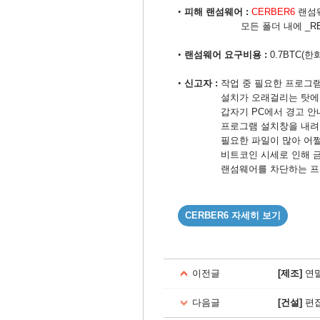
피해 랜섬웨어 :
CERBER6
랜섬웨
•
모든 폴더 내에 _README_
랜섬웨어 요구비용 : ​
0.7BTC(한화
•
신고자 : ​​
​작업 중 필요한 프로그
•
설치가 오래걸리는 탓에 
갑자기 PC에서 경고 안내가
프로그램 설치창을 내려 
필요한 파일이 많아 어쩔 
비트코인 시세로 인해 금
랜섬웨어를 차단하는 프로
CERBER6
자세히 보기
이전글
[제조]
연말
다음글
[건설]
편집