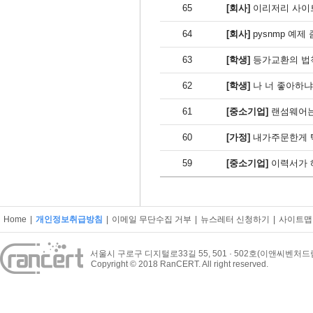
65
[회사]
이리저리 사이
64
[회사]
pysnmp 예제 
63
[학생]
등가교환의 
62
[학생]
나 너 좋아하냐
61
[중소기업]
랜섬웨어는
60
[가정]
내가주문한게 
59
[중소기업]
이력서가 
Home
|
개인정보취급방침
|
이메일 무단수집 거부
|
뉴스레터 신청하기
|
사이트맵
서울시 구로구 디지털로33길 55, 501 · 502호(이앤씨벤처
Copyright © 2018 RanCERT. All right reserved.