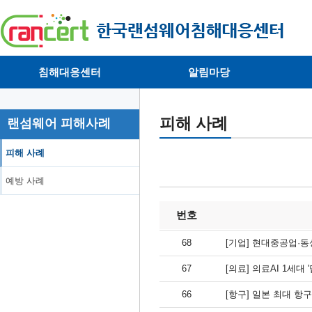
침해대응센터
알림마당
· 대응센터소개
· 공지사항
·
· 침해피해신고
· 랜섬웨어 뉴스
·
피해 사례
랜섬웨어 피해사례
· 개인정보취급방침
· 뉴스레터
·
피해 사례
예방 사례
번호
68
[기업] 현대중공업·동
67
[의료] 의료AI 1세
66
[항구] 일본 최대 