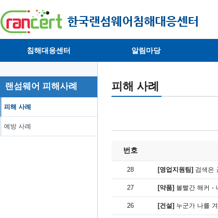
침해대응센터
알림마당
· 대응센터소개
· 공지사항
·
· 침해피해신고
· 랜섬웨어 뉴스
·
피해 사례
랜섬웨어 피해사례
· 개인정보취급방침
· 뉴스레터
·
피해 사례
예방 사례
번호
28
[영업지원팀]
검색은 
27
[약품]
볼빨간 해커 - 
26
[건설]
누군가 나를 겨