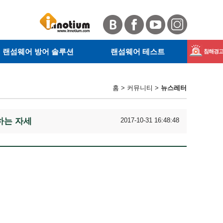
랜섬웨어 방어 솔루션
랜섬웨어 테스트
침해경고 
· 서버 랜섬웨어 방어 솔루션
· RanSim이란
GandCr
· 사이트 안전확인
· KnowBe4란
홈 > 커뮤니티 >
뉴스레터
· 웹 악성코드 탐지
· RanSim 설치 안내
GandC
· 테스트 방법
처하는 자세
2017-10-31 16:48:48