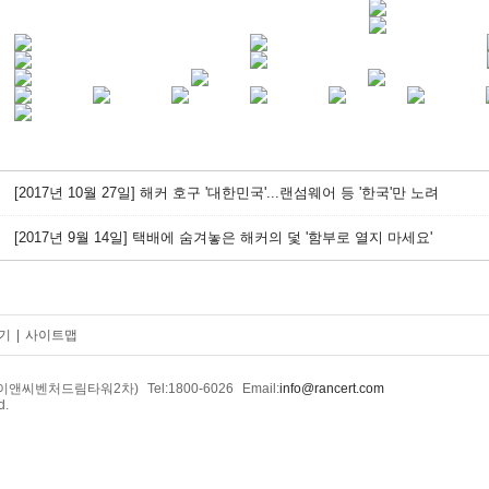
[2017년 10월 27일] 해커 호구 '대한민국'...랜섬웨어 등 '한국'만 노려
[2017년 9월 14일] 택배에 숨겨놓은 해커의 덫 '함부로 열지 마세요'
기
|
사이트맵
2호(이앤씨벤처드림타워2차)
Tel:1800-6026
Email:
info@rancert.com
d.