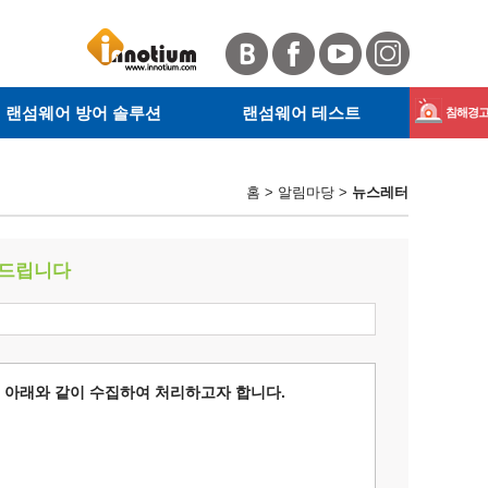
랜섬웨어 방어 솔루션
랜섬웨어 테스트
침해경고 
· 서버 랜섬웨어 방어 솔루션
· RanSim이란
Magnib
· 사이트 안전확인
· KnowBe4란
홈 > 알림마당 >
뉴스레터
· 웹 악성코드 탐지
· RanSim 설치 안내
GandCr
· 테스트 방법
 드립니다
 아래와 같이 수집하여 처리하고자 합니다.