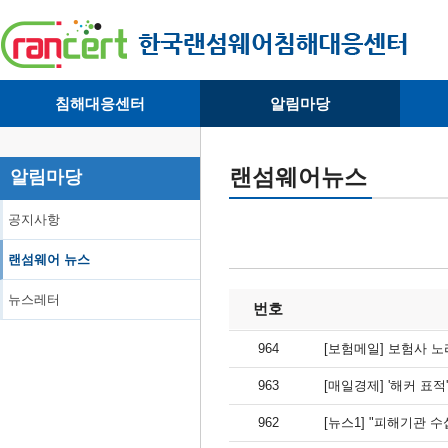
침해대응센터
알림마당
· 대응센터소개
· 공지사항
·
· 침해피해신고
· 랜섬웨어 뉴스
·
랜섬웨어뉴스
알림마당
· 개인정보취급방침
· 뉴스레터
·
공지사항
랜섬웨어 뉴스
뉴스레터
번호
964
[보험메일] 보험사 노
963
[매일경제] '해커 표적
962
[뉴스1] "피해기관 