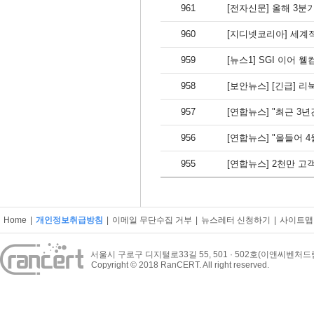
961
[전자신문] 올해 3
960
[지디넷코리아] 세계적
959
[뉴스1] SGI 이
958
[보안뉴스] [긴급] 리
957
[연합뉴스] "최근 3
956
[연합뉴스] "올들어 
955
[연합뉴스] 2천만 고
Home
|
개인정보취급방침
|
이메일 무단수집 거부
|
뉴스레터 신청하기
|
사이트맵
서울시 구로구 디지털로33길 55, 501 · 502호(이앤씨벤처
Copyright © 2018 RanCERT. All right reserved.