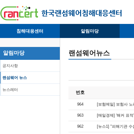
침해대응센터
알림마당
· 대응센터소개
· 공지사항
·
· 침해피해신고
· 랜섬웨어 뉴스
·
랜섬웨어뉴스
알림마당
· 개인정보취급방침
· 뉴스레터
·
공지사항
랜섬웨어 뉴스
뉴스레터
번호
964
[보험메일] 보험사 노
963
[매일경제] '해커 표적
962
[뉴스1] "피해기관 