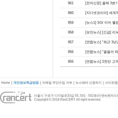
961
[전자신문] 올해 3
960
[지디넷코리아] 세계적
959
[뉴스1] SGI 이
958
[보안뉴스] [긴급] 리
957
[연합뉴스] "최근 3
956
[연합뉴스] "올들어 
955
[연합뉴스] 2천만 고
Home
|
개인정보취급방침
|
이메일 무단수집 거부
|
뉴스레터 신청하기
|
사이트맵
서울시 구로구 디지털로33길 55, 501 · 502호(이앤씨벤처
Copyright © 2018 RanCERT. All right reserved.