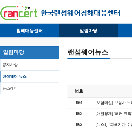
침해대응센터
알림마당
· 대응센터소개
· 공지사항
·
· 침해피해신고
· 랜섬웨어 뉴스
·
랜섬웨어뉴스
알림마당
· 개인정보취급방침
· 뉴스레터
·
공지사항
랜섬웨어 뉴스
뉴스레터
번호
964
[보험메일] 보험사 노
963
[매일경제] '해커 표적
962
[뉴스1] "피해기관 