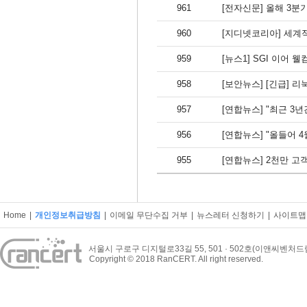
961
[전자신문] 올해 3
960
[지디넷코리아] 세계적
959
[뉴스1] SGI 이
958
[보안뉴스] [긴급] 리
957
[연합뉴스] "최근 3
956
[연합뉴스] "올들어 
955
[연합뉴스] 2천만 고
Home
|
개인정보취급방침
|
이메일 무단수집 거부
|
뉴스레터 신청하기
|
사이트맵
서울시 구로구 디지털로33길 55, 501 · 502호(이앤씨벤처
Copyright © 2018 RanCERT. All right reserved.