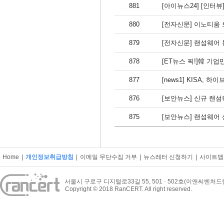
881
[아이뉴스24] [인터
880
[전자신문] 이노티움
879
[전자신문] 랜섬웨어 
878
[ET뉴스 픽!]韓 기
877
[news1] KISA,
876
[보안뉴스] 신규 랜
875
[보안뉴스] 랜섬웨어 
Home
|
개인정보취급방침
|
이메일 무단수집 거부
|
뉴스레터 신청하기
|
사이트맵
서울시 구로구 디지털로33길 55, 501 · 502호(이앤씨벤처
Copyright © 2018 RanCERT. All right reserved.