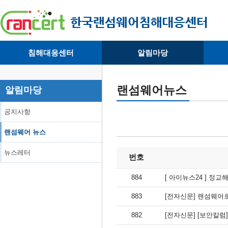
침해대응센터
알림마당
· 대응센터소개
· 공지사항
·
· 침해피해신고
· 랜섬웨어 뉴스
·
랜섬웨어뉴스
알림마당
· 개인정보취급방침
· 뉴스레터
·
공지사항
랜섬웨어 뉴스
뉴스레터
번호
884
[ 아이뉴스24 ] 정
883
[전자신문] 랜섬웨어
882
[전자신문] [보안칼