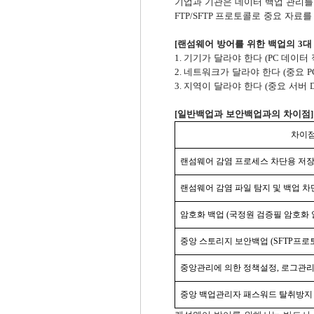
기업과 기관은 데이터 백업 관리를
프로토콜로 중요 자료를
FTP/SFTP
랜섬웨어 방어를 위한 백업의
대
[
3
기기가 달라야 한다
데이터 
1.
(PC
네트워크가 달라야 한다
중요
2.
(
P
지역이 달라야 한다
중요 서버
3.
(
일반백업과 보안백업과의 차이점
[
]
차이
랜섬웨어 감염 프로세스 차단용
저
랜섬웨어
감염 파일 탐지 및 백업 차
암호화 백업
(
국정원 검증필
암호화 
중앙
스토리지
보안
백업
(S
FTP
프로
중앙관리에 의한 정책설정
,
로그관
중앙 백업관리자 패스워드 탈취방지