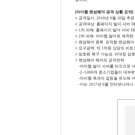
.
아이웹 랜섬웨어 공격 상황 요약
[
]
○
공격일시
년
월
일 추정
: 2018
9
20
○
공격대상
홈페이지 빌더 서버
:
D
○
차 피해
홈페이지 빌더 서버
1
:
D
○
차 피해
아이웹 빌더로 제작한
2
:
○
랜섬웨어 종류
표적형 랜섬웨어
:
○
요구금액
약
억원 상당의 비트
:
1
○
암호화 복구 가능성
비대칭 암호
:
○
랜섬웨어 해커의 공격전략
아이웹 빌더 서버를 타깃으로 
-
개 중소기업들이 대부분
-2~3,000
아이웹 측과의 갈등을 유도해 
-
이는
년
월 인터넷나야나 
-
2017
6