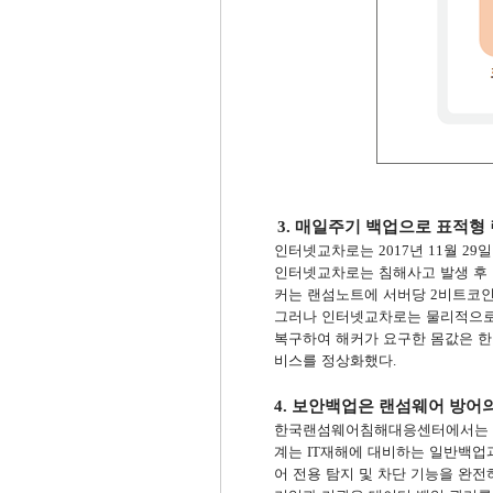
3.
매일주기 백업으로 표적형 
인터넷교차로는
년
월
2017
11
29
인터넷교차로는 침해사고 발생 
커는 랜섬노트에 서버당
비트코
2
그러나 인터넷교차로는 물리적으로
복구하여 해커가 요구한 몸값은 한
비스를 정상화했다
.
4.
보안백업은 랜섬웨어 방어의
한국랜섬웨어침해대응센터에서는 무
계는
재해에 대비하는 일반백업
IT
어 전용 탐지 및 차단 기능을 완