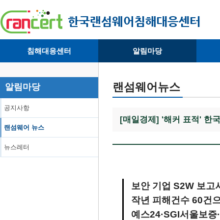
침해대응센터
알림마당
· 대응센터소개
· 공지사항
·
· 침해피해신고
· 랜섬웨어 뉴스
·
랜섬웨어뉴스
알림마당
· 개인정보취급방침
· 뉴스레터
·
공지사항
[매일경제] '해커 표적' 한
랜섬웨어 뉴스
뉴스레터
보안 기업 S2W 보고
작년 피해건수 60건
예스24·SGI서울보증