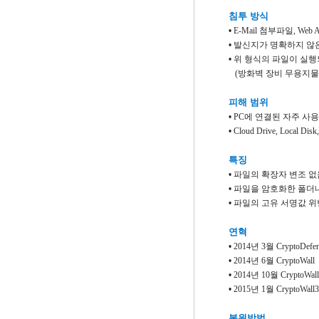
침투 방식
•
E-Mail
첨부파일
, Web 
•
발신지가 명확하지 않은
•
위 형식의 파일이 실
(
방화벽 장비 무용지물
피해 범위
•
PC
에 연결된 자주 사
•
Cloud Drive, Local Dis
특징
•
파일의 확장자 변조 없
•
파일을 암호화한 폴더
•
파일의 고유 서명값 
연혁
•
2014
년
3
월
CryptoDefe
•
2014
년
6
월
CryptoWall
•
2014
년
10
월
CryptoWall
•
2015
년
1
월
CryptoWall3
복원방법