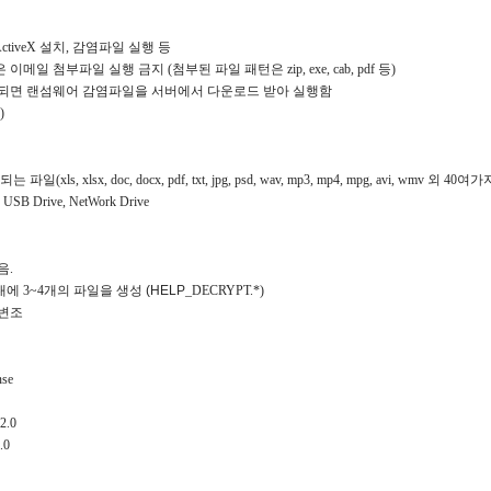
ActiveX
설치
,
감염파일 실행 등
 이메일 첨부파일 실행 금지
(
첨부된 파일 패턴은
zip, exe, cab, pdf
등
)
행되면 랜섬웨어 감염파일을 서버에서 다운로드 받아 실행함
)
용되는 파일
(xls, xlsx, doc, docx, pdf, txt, jpg, psd, wav, mp3, mp4, mpg, avi, wmv
외
40
여가
k, USB Drive, NetWork Drive
음
.
내에
3~4
개의 파일을 생성 (HELP
_DECRYPT.*)
위변조
nse
2.0
.0