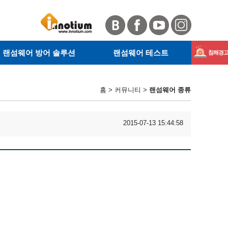
랜섬웨어 방어 솔루션
랜섬웨어 테스트
침해경고 
· 서버 랜섬웨어 방어 솔루션
· RanSim이란
Magnib
· 사이트 안전확인
· KnowBe4란
홈 > 커뮤니티 >
랜섬웨어 종류
· 웹 악성코드 탐지
· RanSim 설치 안내
GandCr
· 테스트 방법
2015-07-13 15:44:58