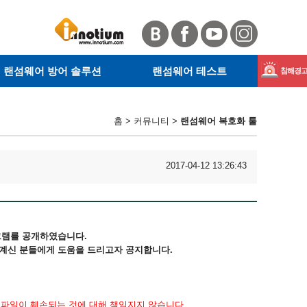
랜섬웨어 방어 솔루션
랜섬웨어 테스트
침해경고 
· 서버 랜섬웨어 방어 솔루션
· RanSim이란
Magnib
· 사이트 안전확인
· KnowBe4란
홈 > 커뮤니티 >
랜섬웨어 복호화 툴
· 웹 악성코드 탐지
· RanSim 설치 안내
GandCr
· 테스트 방법
2017-04-12 13:26:43
프로그램를 공개하였습니다.
계신 분들에게 도움을 드리고자 공지합니다.
 파일이 훼손되는 것에 대해 책임지지 않습니다.