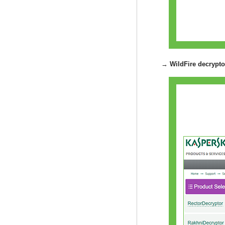
→
​ WildFire decry