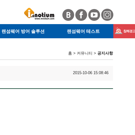
랜섬웨어 방어 솔루션
랜섬웨어 테스트
침해경고 
· 서버 랜섬웨어 방어 솔루션
· RanSim이란
Magnib
· 사이트 안전확인
· KnowBe4란
홈 > 커뮤니티 >
공지사항
· 웹 악성코드 탐지
· RanSim 설치 안내
GandCr
· 테스트 방법
2015-10-06 15:08:46