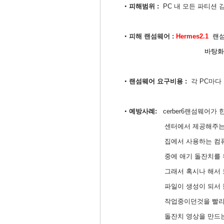
피해범위 :
​ PC 내 모든 파티션 
•
피해 랜섬웨어 :
Hermes2.1
랜섬
•
바탕화면과 각 폴더마다 DE
랜섬웨어 요구비용 :
​ 각 PC마다
•
예방사례:
cerber6랜섬웨어가
•
센터에서 제공해주는
집에서 사용하는 컴
중에 애기 돌잔치를
그래서 혹시나 해서 보
파일이 생성이 되서 
작업중이던것을 빨리
돌잔치 영상을 만드