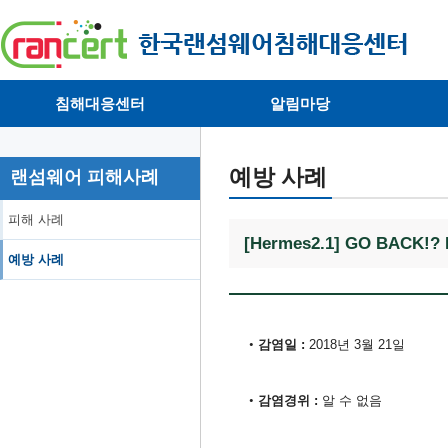
침해대응센터
알림마당
· 대응센터소개
· 공지사항
·
· 침해피해신고
· 랜섬웨어 뉴스
·
예방 사례
랜섬웨어 피해사례
· 개인정보취급방침
· 뉴스레터
·
피해 사례
[Hermes2.1]
GO BACK!? 
예방 사례
감염일 :
​2018년 3월 21일
•
감염경위 :
​알 수 없음
•