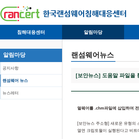
침해대응센터
알림마당
· 대응센터소개
· 공지사항
·
· 침해피해신고
· 랜섬웨어 뉴스
·
랜섬웨어뉴스
알림마당
· 개인정보취급방침
· 뉴스레터
·
공지사항
[보안뉴스] 도움말 파일을
랜섬웨어 뉴스
뉴스레터
멀웨어를 .chm파일에 삽입하여 
[보안뉴스 주소형] 새로운 유형의 스
열면 크립토월이 실행된다고 비트디펜더