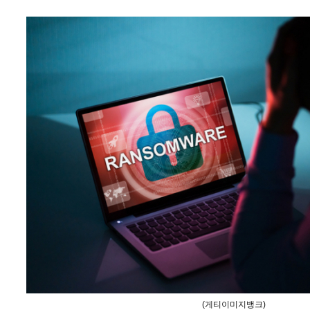
(게티이미지뱅크)