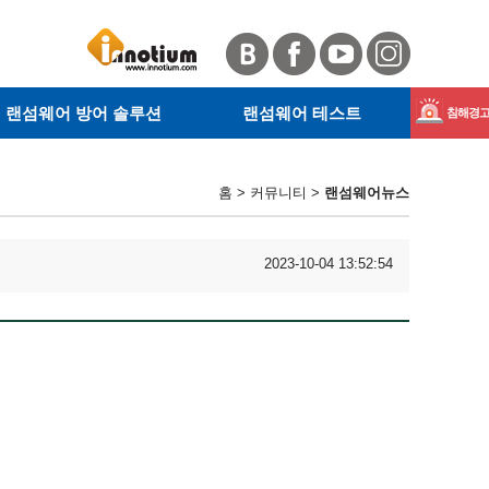
랜섬웨어 방어 솔루션
랜섬웨어 테스트
침해경고 
· 서버 랜섬웨어 방어 솔루션
· RanSim이란
Magnib
· 사이트 안전확인
· KnowBe4란
홈 > 커뮤니티 >
랜섬웨어뉴스
· 웹 악성코드 탐지
· RanSim 설치 안내
GandCr
· 테스트 방법
2023-10-04 13:52:54