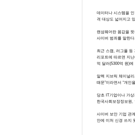
데이터나 시스템을 인질
격 대상도 넓어지고 있
랜섬웨어란 몸값을 뜻하
사이버 범죄를 말한다.
최근 스캠, 러그풀 등
리포트에 따르면 지난해
억 달러(5300억 원)
알렉 지브릭 체이널리
때문”이라면서 “개인을
당초 IT기업이나 가
한국사회보장정보원, 
사이버 보안 기업 관
안에 미처 신경 쓰지 