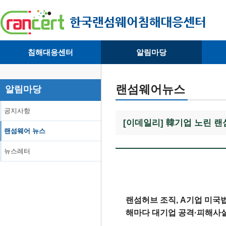
침해대응센터
알림마당
· 대응센터소개
· 공지사항
·
· 침해피해신고
· 랜섬웨어 뉴스
·
랜섬웨어뉴스
알림마당
· 개인정보취급방침
· 뉴스레터
·
공지사항
[이데일리] 韓기업 노린 랜
랜섬웨어 뉴스
뉴스레터
랜섬허브 조직, A기업 미국
해마다 대기업 공격·피해사실