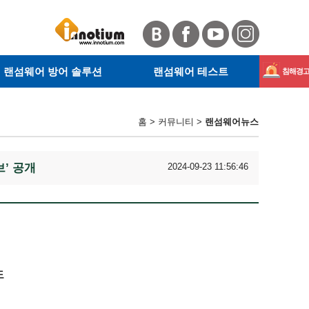
랜섬웨어 방어 솔루션
랜섬웨어 테스트
침해경고 
· 서버 랜섬웨어 방어 솔루션
· RanSim이란
Magnib
· 사이트 안전확인
· KnowBe4란
홈 > 커뮤니티 >
랜섬웨어뉴스
· 웹 악성코드 탐지
· RanSim 설치 안내
GandCr
· 테스트 방법
브’ 공개
2024-09-23 11:56:46
도