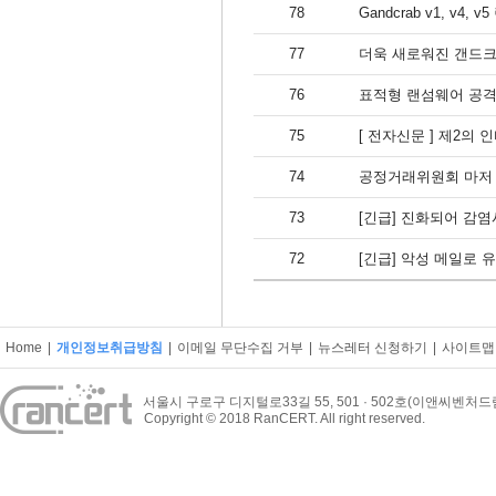
78
Gandcrab v1, v4
77
더욱 새로워진 갠드크랩
76
표적형 랜섬웨어 공격
75
[ 전자신문 ] 제2의
74
공정거래위원회 마저 사
73
[긴급] 진화되어 감염시
72
[긴급] 악성 메일로 
Home
|
개인정보취급방침
|
이메일 무단수집 거부
|
뉴스레터 신청하기
|
사이트맵
서울시 구로구 디지털로33길 55, 501 · 502호(이앤씨벤처
Copyright © 2018 RanCERT. All right reserved.