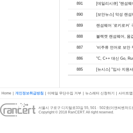
891
[데일리시큐] “랜섬웨
890
[보안뉴스] 악성 랜섬
889
랜섬웨어 ‘로키로커’
888
블랙캣 랜섬웨어, 몸값
887
‘비주류 언어로 보안
886
"C, C++ 대신 Go
885
[뉴시스] "입사 지
Home
|
개인정보취급방침
|
이메일 무단수집 거부
|
뉴스레터 신청하기
|
사이트맵
서울시 구로구 디지털로33길 55, 501 · 502호(이앤씨벤처
Copyright © 2018 RanCERT. All right reserved.