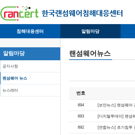
침해대응센터
알림마당
· 대응센터소개
· 공지사항
·
· 침해피해신고
· 랜섬웨어 뉴스
·
랜섬웨어뉴스
알림마당
· 개인정보취급방침
· 뉴스레터
·
공지사항
랜섬웨어 뉴스
뉴스레터
번호
894
[보안뉴스] 랜섬웨어 
893
[디지털투데이] 랜섬웨
892
[연합뉴스] 초기침투 