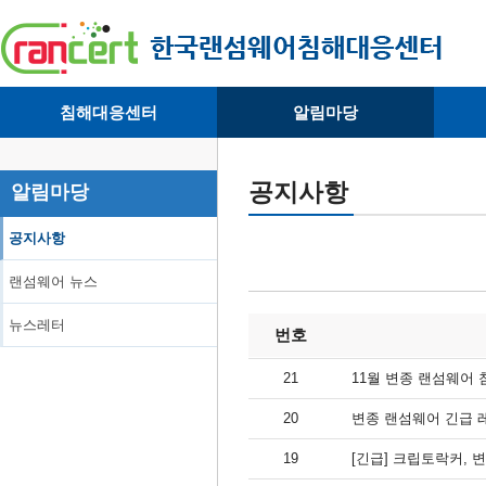
침해대응센터
알림마당
· 대응센터소개
· 공지사항
·
· 침해피해신고
· 랜섬웨어 뉴스
·
공지사항
알림마당
· 개인정보취급방침
· 뉴스레터
·
공지사항
랜섬웨어 뉴스
뉴스레터
번호
21
11월 변종 랜섬웨어
20
변종 랜섬웨어 긴급
19
[긴급] 크립토락커,