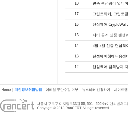
18
변종 랜섬웨어 업데이
17
크립토락커, 크립토월
16
랜섬웨어 CryptoWa
15
서버 공격 신종 랜셈
14
8월 2일 신종 랜섬
13
랜섬웨어침해대응센터
12
랜섬웨어 침해방지 자
Home
|
개인정보취급방침
|
이메일 무단수집 거부
|
뉴스레터 신청하기
|
사이트맵
서울시 구로구 디지털로33길 55, 501 · 502호(이앤씨벤처
Copyright © 2018 RanCERT. All right reserved.