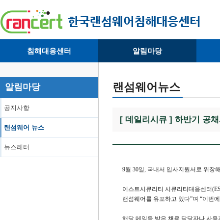
침해대응센터
알림마당
· 대응센터소개
· 공지사항
·
· 침해피해신고
· 랜섬웨어 뉴스
·
랜섬웨어뉴스
알림마당
· 개인정보취급방침
· 뉴스레터
·
공지사항
[ 데일리시큐 ] 하반기 공채
랜섬웨어 뉴스
뉴스레터
9월 30일, 국내서 입사지원서로 위장
이스트시큐리티 시큐리티대응센터(ESRC)
랜섬웨어를 유포하고 있다”며 “이번에
해당 메일을 받은 채용 담당자나 사용