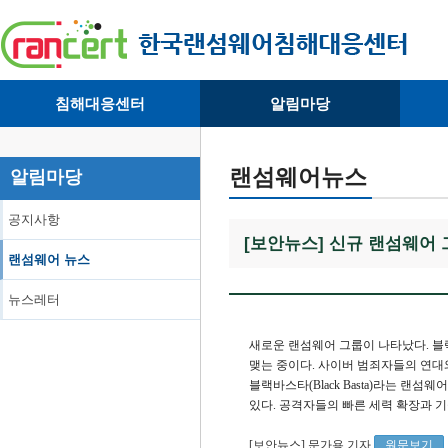
침해대응센터
알림마당
· 대응센터소개
· 공지사항
·
· 침해피해신고
· 랜섬웨어 뉴스
·
랜섬웨어뉴스
알림마당
· 개인정보취급방침
· 뉴스레터
·
공지사항
[보안뉴스] 신규 랜섬웨어
랜섬웨어 뉴스
뉴스레터
새로운 랜섬웨어 그룹이 나타났다. 블
맺는 중이다. 사이버 범죄자들의 연대
블랙바스타(Black Basta)라는 랜
있다. 공격자들의 빠른 세력 확장과 
[보안뉴스]
문가용 기자
원문보기